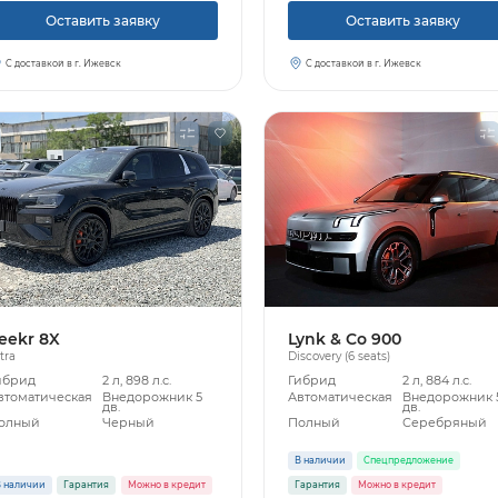
Оставить заявку
Оставить заявку
С доставкой в г. Ижевск
С доставкой в г. Ижевск
eekr 8X
Lynk & Co 900
tra
Discovery (6 seats)
ибрид
2 л, 898 л.с.
Гибрид
2 л, 884 л.с.
втоматическая
Внедорожник 5
Автоматическая
Внедорожник 
дв.
дв.
олный
Черный
Полный
Серебряный
В наличии
Спецпредложение
 наличии
Гарантия
Можно в кредит
Гарантия
Можно в кредит