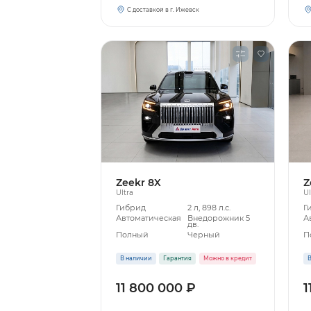
С доставкой в г. Ижевск
Zeekr 8X
Z
Ultra
Ul
Гибрид
2 л, 898 л.с.
Г
Автоматическая
Внедорожник 5
А
дв.
Полный
Черный
П
В наличии
Гарантия
Можно в кредит
В
11 800 000 ₽
1