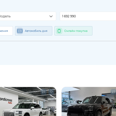
одель
жения
Автомобиль дня
Онлайн-покупка