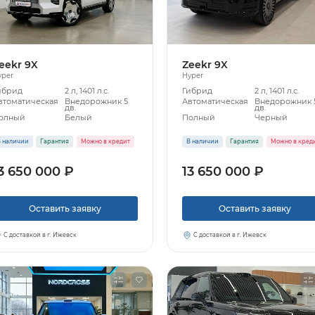
eekr 9X
Zeekr 9X
yper
Hyper
ибрид
2 л, 1401 л.с.
Гибрид
2 л, 1401 л.с.
втоматическая
Внедорожник 5
Автоматическая
Внедорожник 
дв.
дв.
олный
Белый
Полный
Черный
 наличии
Гарантия
Можно в кредит
В наличии
Гарантия
Можно в кред
3 650 000 ₽
13 650 000 ₽
Узнать больше
Оставить заявку
Оставить заявку
Заказать звонок
С доставкой в г. Ижевск
С доставкой в г. Ижевск