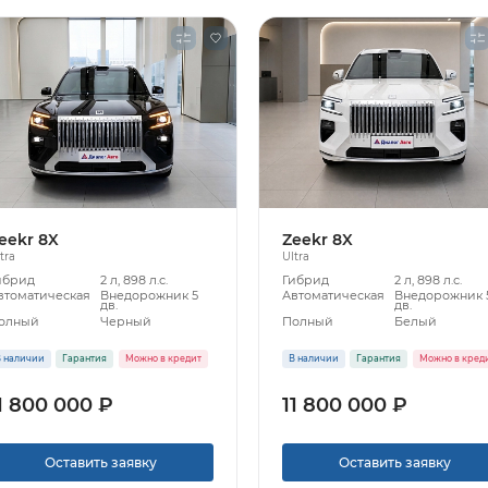
eekr 8X
Zeekr 8X
tra
Ultra
ибрид
2 л, 898 л.с.
Гибрид
2 л, 898 л.с.
втоматическая
Внедорожник 5
Автоматическая
Внедорожник 
дв.
дв.
олный
Черный
Полный
Белый
 наличии
Гарантия
Можно в кредит
В наличии
Гарантия
Можно в кред
1 800 000 ₽
11 800 000 ₽
Оставить заявку
Оставить заявку