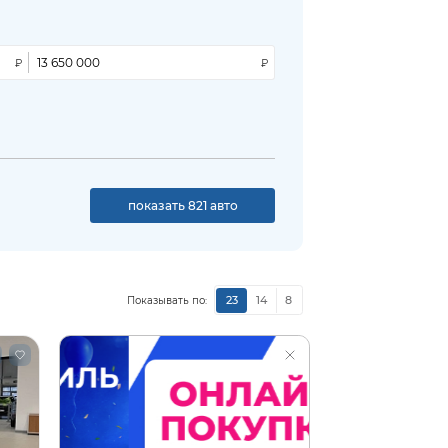
показать 821 авто
23
14
8
Показывать по: