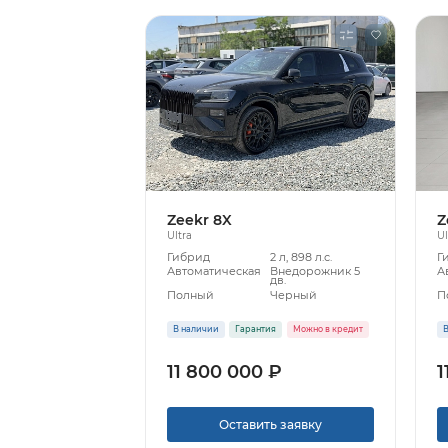
Zeekr 8X
Z
Ultra
Ul
Гибрид
2 л, 898 л.с.
Г
Автоматическая
Внедорожник 5
А
дв.
Полный
Черный
П
В наличии
Гарантия
Можно в кредит
В
11 800 000 ₽
1
Оставить заявку