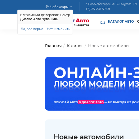
г. Новочебоксарск, ул. Винокурова, 109
Чебоксары
+7(835) 228-50-58
Ближайший дилерский центр
Диалог Авто Чувашия
?
КАТАЛОГ АВТО
Да, все верно
Нет, изменить
Главная
Каталог
Новые автомобили
Новые автомобили