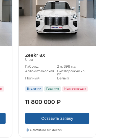
Zeekr 8X
Ultra
Гибрид
2 л, 898 л.с.
5
Автоматическая
Внедорожник 5
дв.
Полный
Белый
ит
В наличии
Гарантия
Можно в кредит
11 800 000 ₽
Оставить заявку
С доставкой в г. Ижевск