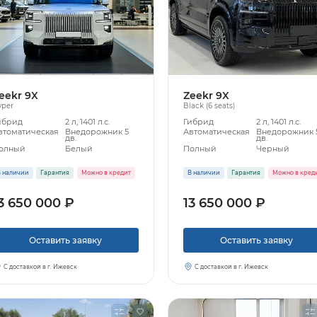
eekr 9X
Zeekr 9X
yper
Black (6 seats)
ибрид
2 л, 1401 л.с.
Гибрид
2 л, 1401 л.с.
втоматическая
Внедорожник 5
Автоматическая
Внедорожник 
дв.
дв.
олный
Белый
Полный
Черный
 наличии
Гарантия
Можно в кредит
В наличии
Гарантия
Можно в кред
3 650 000 ₽
13 650 000 ₽
Оставить заявку
Оставить заявку
С доставкой в г. Ижевск
С доставкой в г. Ижевск