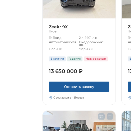
Zeekr 9X
Z
Hyper
H
Гибрид
2 л, 1401 л.с.
Г
Автоматическая
Внедорожник 5
А
дв.
Полный
Черный
П
В наличии
Гарантия
Можно в кредит
В
13 650 000 ₽
1
Оставить заявку
С доставкой в г. Ижевск