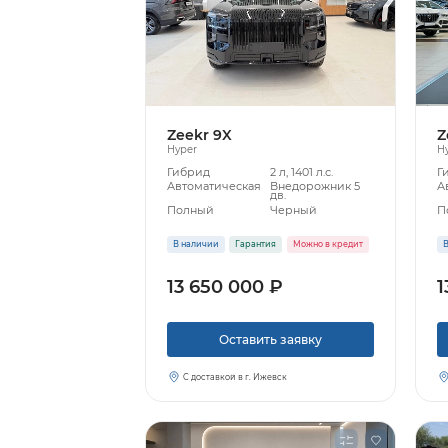
Zeekr 9X
Z
Hyper
H
Гибрид
2 л, 1401 л.с.
Г
Автоматическая
Внедорожник 5
А
дв.
Полный
Черный
П
В наличии
Гарантия
Можно в кредит
В
13 650 000 ₽
1
Оставить заявку
С доставкой в г. Ижевск