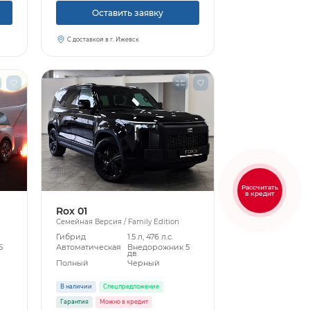
Оставить заявку
С доставкой в г. Ижевск
Рассчитать
в кредит
Rox 01
Семейная Версия / Family Edition
Гибрид
1.5 л, 476 л.с.
5
Автоматическая
Внедорожник 5
дв.
Полный
Черный
В наличии
Спецпредложение
Гарантия
Можно в кредит