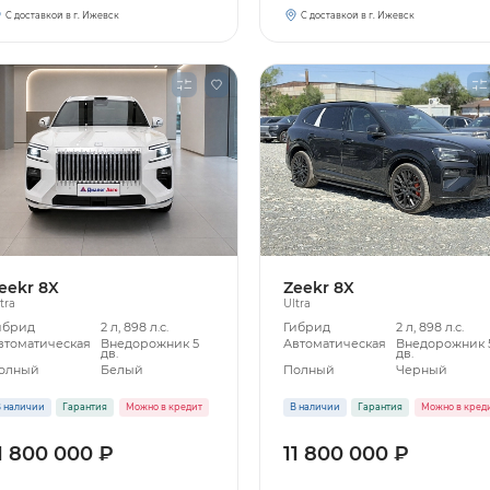
С доставкой в г. Ижевск
С доставкой в г. Ижевск
eekr 8X
Zeekr 8X
tra
Ultra
ибрид
2 л, 898 л.с.
Гибрид
2 л, 898 л.с.
втоматическая
Внедорожник 5
Автоматическая
Внедорожник 
дв.
дв.
олный
Белый
Полный
Черный
 наличии
Гарантия
Можно в кредит
В наличии
Гарантия
Можно в кред
1 800 000 ₽
11 800 000 ₽