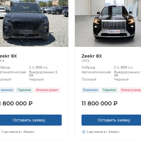
eekr 8X
Zeekr 8X
tra
Ultra
ибрид
2 л, 898 л.с.
Гибрид
2 л, 898 л.с.
втоматическая
Внедорожник 5
Автоматическая
Внедорожник 
дв.
дв.
олный
Черный
Полный
Черный
 наличии
Гарантия
Можно в кредит
В наличии
Гарантия
Можно в кред
1 800 000 ₽
11 800 000 ₽
Оставить заявку
Оставить заявку
С доставкой в г. Ижевск
С доставкой в г. Ижевск