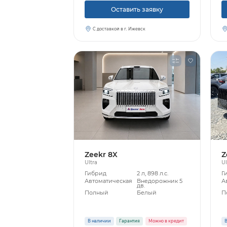
Оставить заявку
С доставкой в г. Ижевск
Zeekr 8X
Z
Ultra
Ul
Гибрид
2 л, 898 л.с.
Г
Автоматическая
Внедорожник 5
А
дв.
Полный
Белый
П
В наличии
Гарантия
Можно в кредит
В