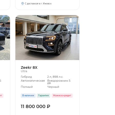
С доставкой в г. Ижевск
Zeekr 8X
Ultra
Гибрид
2 л, 898 л.с.
5
Автоматическая
Внедорожник 5
дв.
Полный
Черный
ит
В наличии
Гарантия
Можно в кредит
11 800 000 ₽