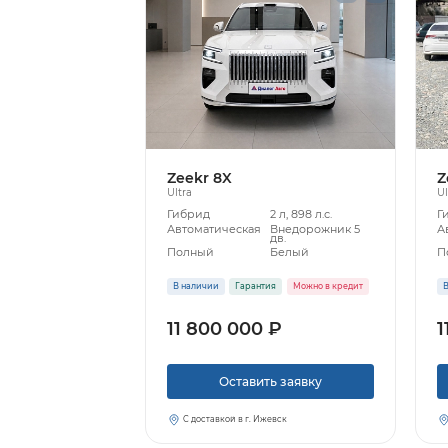
Zeekr 8X
Z
Ultra
Ul
Гибрид
2 л, 898 л.с.
Г
Автоматическая
Внедорожник 5
А
дв.
Полный
Белый
П
В наличии
Гарантия
Можно в кредит
В
11 800 000 ₽
1
Оставить заявку
С доставкой в г. Ижевск