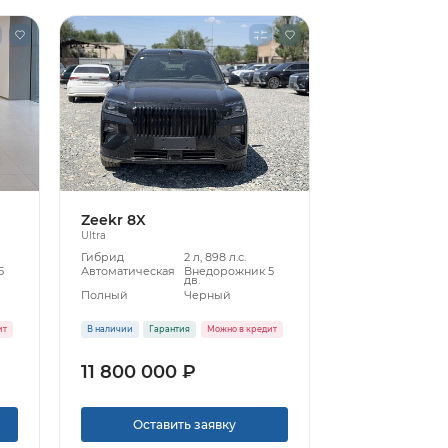
Zeekr 8X
Ultra
Гибрид
2 л, 898 л.с.
5
Автоматическая
Внедорожник 5
дв.
Полный
Черный
ит
В наличии
Гарантия
Можно в кредит
11 800 000 ₽
Оставить заявку