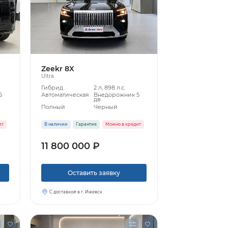
Zeekr 8X
Ultra
Гибрид
2 л, 898 л.с.
5
Автоматическая
Внедорожник 5
дв.
Полный
Черный
ит
В наличии
Гарантия
Можно в кредит
11 800 000 ₽
Оставить заявку
С доставкой в г. Ижевск