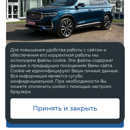
Для повышения удобства работы с сайтом и
обеспечения его корректной работы мы
используем файлы cookie. Эти файлы содержат
данные о предыдущих посещениях Вами сайта.
2024 год
Полный
Cookie не идентифицируют Ваши личные данные.
52 391 км.
Автоматическая
Вся информация является сугубо
конфиденциальной. При необходимости Вы
2 л, 238 л.с.
Внедорожник 5 дв.
можете отключить cookie с помощью настроек
браузера.
В наличии
Один владелец
Принять и закрыть
Оставить заявку