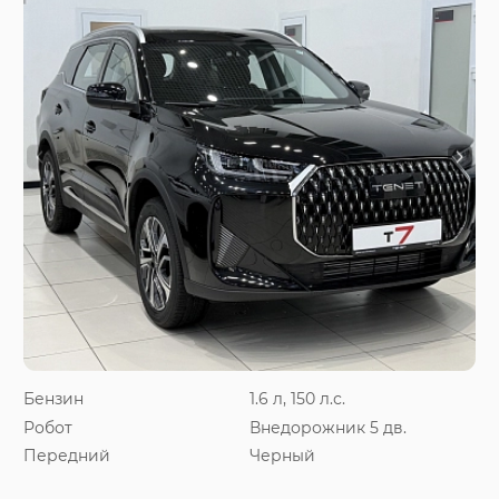
Бензин
1.6 л, 150 л.с.
Робот
Внедорожник 5 дв.
Передний
Черный