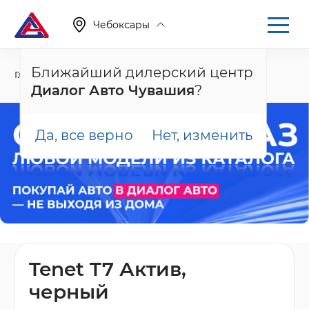
Чебоксары
Ближайший дилерский центр
Главная
Каталог
Новые автомобили
T7
Диалог Авто Чувашия
?
Да, все верно
Нет, изменить
Tenet T7 Актив,
черный