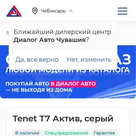
Чебоксары
Ближайший дилерский центр
Главная
Каталог
Новые автомобили
T7
Диалог Авто Чувашия
?
Да, все верно
Нет, изменить
Tenet T7 Актив, серый
В наличии
Спецпредложение
Гарантия