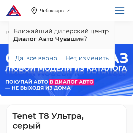
Чебоксары
Ближайший дилерский центр
Главная
Каталог
Новые автомобили
T8
Диалог Авто Чувашия
?
Да, все верно
Нет, изменить
Tenet T8 Ультра,
серый