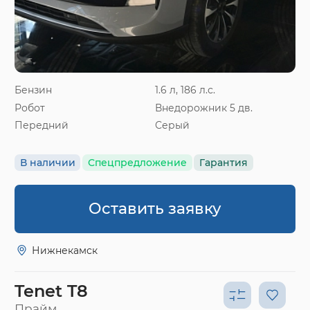
Бензин
1.6 л, 186 л.с.
Робот
Внедорожник 5 дв.
Передний
Серый
В наличии
Спецпредложение
Гарантия
Оставить заявку
Нижнекамск
Tenet T8
Прайм