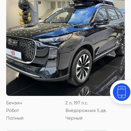
Бензин
2 л, 197 л.с.
Робот
Внедорожник 5 дв.
Полный
Черный