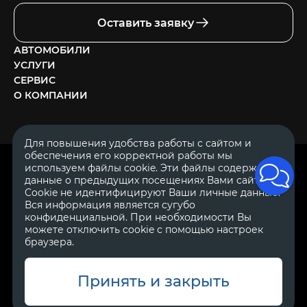
Оставить заявку
АВТОМОБИЛИ
УСЛУГИ
СЕРВИС
О КОМПАНИИ
Для повышения удобства работы с сайтом и
обеспечения его корректной работы мы
ОГРН 1111644005153
используем файлы cookie. Эти файлы содержат
ИНН 1644062657
данные о предыдущих посещениях Вами сайта.
© 2007—2026 «Диалог Авто» — автосалон. Все права защищены.
Cookie не идентифицируют Ваши личные данные.
Вся информация является сугубо
Обращаем Ваше внимание на то, что данный Интернет-сайт
носит исключительно информационный характер и ни при
конфиденциальной. При необходимости Вы
каких условиях не является публичной офертой, определяемой
можете отключить cookie с помощью настроек
положениями Статьи 437 Гражданского Кодекса Российской
браузера.
Федерации.
Для получения подробной информации о
стоимости автомобилей обращайтесь к менеджерам по
продажам автосалонов Диалог Авто. Для получения
информации о приобретении автомобилей в кредит,
Принять и закрыть
страховании, техническом обслуживании и ремонте
автомобилей, запасных частях, дополнительном оборудовании,
аксессуарах также обращайтесь к специалистам автосалонов