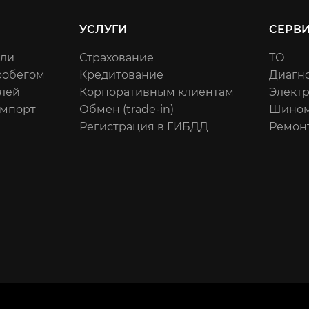
УСЛУГИ
СЕРВ
или
Страхование
ТО
робегом
Кредитование
Диагн
лей
Корпоративным клиентам
Элект
импорт
Обмен (trade-in)
Шином
Регистрация в ГИБДД
Ремон