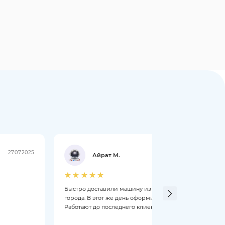
27.07.2025
21.07.2025
Айрат М.
Быстро доставили машину из другого
Добры
города. В этот же день оформили.
чери 
Работают до последнего клиента.
Мене
откры