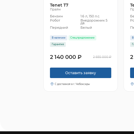
Tenet T7
T
Прайм
П
Бензин
1.6 л, 150 л.с.
Б
Робот
Внедорожник 5
Р
дв.
Передний
Белый
П
В наличии
Спецпредложение
В
Гарантия
Г
2 140 000 ₽
2
2 935 000 ₽
Оставить заявку
С доставкой в г. Чебоксары