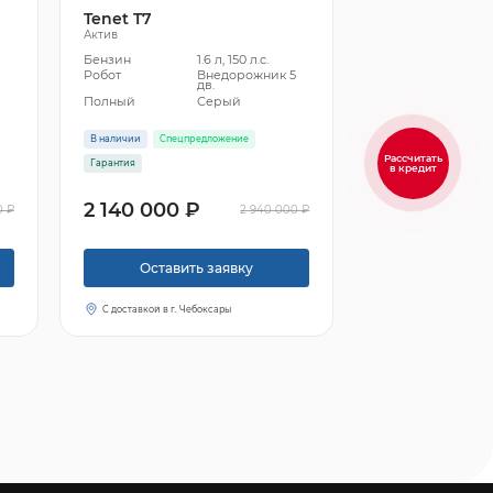
Tenet T7
Актив
Бензин
1.6 л, 150 л.с.
5
Робот
Внедорожник 5
дв.
Полный
Серый
В наличии
Спецпредложение
Рассчитать
Гарантия
в кредит
2 140 000 ₽
0 ₽
2 940 000 ₽
Оставить заявку
С доставкой в г. Чебоксары