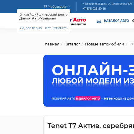
г. Новочебоксарск, ул. Винокурова, 109
Чебоксары
+7(835) 228-50-58
Ближайший дилерский центр
Диалог Авто Чувашия
?
КАТАЛОГ АВТО
Да, все верно
Нет, изменить
Главная
Каталог
Новые автомобили
T7
Tenet T7 Актив, серебр