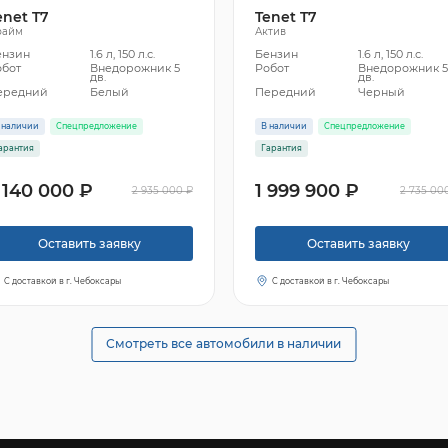
enet T7
Tenet T7
райм
Актив
ензин
1.6 л, 150 л.с.
Бензин
1.6 л, 150 л.с.
обот
Внедорожник 5
Робот
Внедорожник 
дв.
дв.
ередний
Белый
Передний
Черный
 наличии
Спецпредложение
В наличии
Спецпредложение
арантия
Гарантия
 140 000 ₽
1 999 900 ₽
2 935 000 ₽
2 735 00
Оставить заявку
Оставить заявку
С доставкой в г. Чебоксары
С доставкой в г. Чебоксары
Смотреть все автомобили в наличии