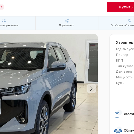
Купить 
ит
ь в сравнение
Поделиться
Сообщить об изм
Характер
Год выпуск
Привод
КПП
Тип кузова
Двигатель
Мощность
Руль
Рассч
Обмен