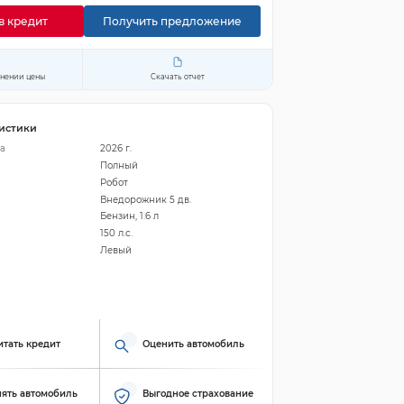
в кредит
Получить предложение
енении цены
Скачать отчет
истики
а
2026 г.
Полный
Робот
Внедорожник 5 дв.
Бензин, 1.6 л
150 л.с.
Левый
итать кредит
Оценить автомобиль
ять автомобиль
Выгодное страхование