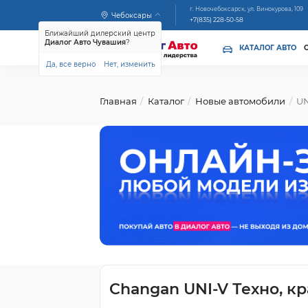
г. Новочебоксарск, ул. Винокурова, 109
Чебоксары
+7(835) 228-50-58
Ближайший дилерский центр
Диалог Авто Чувашия
?
КАТАЛОГ АВТО
Да, все верно
Нет, изменить
Главная
Каталог
Новые автомобили
UN
Changan UNI-V Техно, к