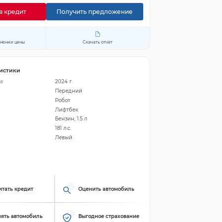
в кредит
Получить предложение
енении цены
Скачать отчет
истики
а
2024 г.
Передний
Робот
Лифтбек
Бензин, 1.5 л
181 л.с.
Левый
итать кредит
Оценить автомобиль
ять автомобиль
Выгодное страхование