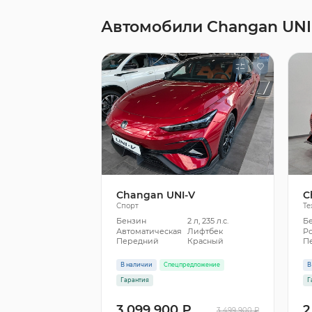
Автомобили Changan UNI
Changan UNI-V
C
Спорт
Те
Бензин
2 л, 235 л.с.
Б
Автоматическая
Лифтбек
Р
Передний
Красный
П
В наличии
Спецпредложение
В
Гарантия
Г
3 099 900 ₽
2
3 499 900 ₽