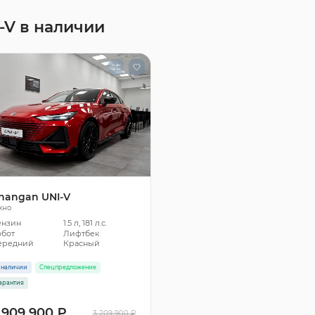
-V в наличии
hangan UNI-V
хно
ензин
1.5 л, 181 л.с.
обот
Лифтбек
ередний
Красный
 наличии
Спецпредложение
арантия
 909 900 ₽
3 209 900 ₽