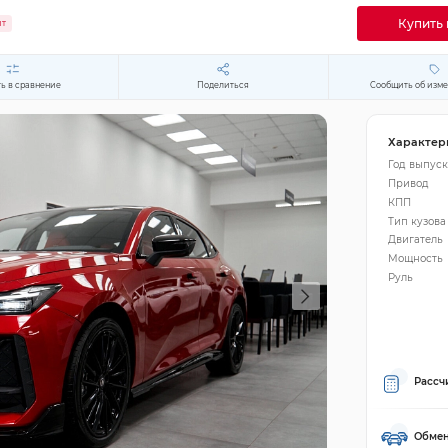
Купить 
ит
ь в сравнение
Поделиться
Сообщить об изм
Характер
Год выпуск
Привод
КПП
Тип кузова
Двигатель
Мощность
Руль
Рассч
Обмен