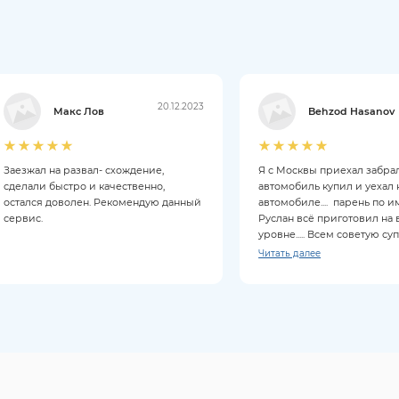
20.12.2023
Макс Лов
Behzod Hasanov
Заезжал на развал- схождение,
Я с Москвы приехал забрал
сделали быстро и качественно,
автомобиль купил и уехал 
остался доволен. Рекомендую данный
автомобиле.... парень по 
сервис.
Руслан всё приготовил на
уровне..... Всем советую су
Читать далее