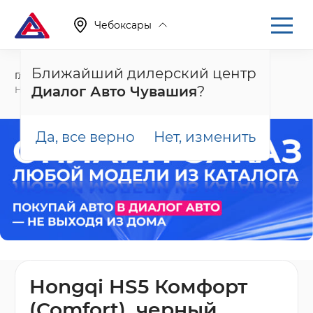
Чебоксары
Ближайший дилерский центр
Главная
Каталог
Новые автомобили
Диалог Авто Чувашия
?
HS5, I Рестайлинг
Да, все верно
Нет, изменить
Hongqi HS5 Комфорт
(Comfort), черный