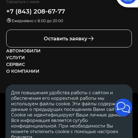
Связаться с нами
+7 (843) 208-67-77
Ежедневно с 8:00 до 20:00
Оставить заявку
АВТОМОБИЛИ
УСЛУГИ
СЕРВИС
О КОМПАНИИ
Для повышения удобства работы с сайтом и
обеспечения его корректной работы мы
ОГРН 1111644005153
используем файлы cookie. Эти файлы содержат
ИНН 1644062657
данные о предыдущих посещениях Вами сайта.
© 2007—2026 «Диалог Авто» — автосалон. Все права защищены.
Cookie не идентифицируют Ваши личные данные.
Вся информация является сугубо
Обращаем Ваше внимание на то, что данный Интернет-сайт
носит исключительно информационный характер и ни при
конфиденциальной. При необходимости Вы
каких условиях не является публичной офертой, определяемой
можете отключить cookie с помощью настроек
положениями Статьи 437 Гражданского Кодекса Российской
браузера.
Федерации.
Для получения подробной информации о