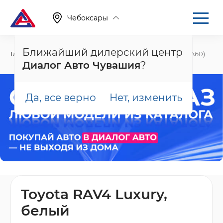
Чебоксары
Ближайший дилерский центр
Главная
Каталог
Новые автомобили
RAV4, VI (XA60)
Диалог Авто Чувашия
?
Да, все верно
Нет, изменить
Toyota RAV4 Luxury,
белый