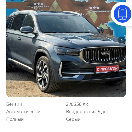
Бензин
2 л, 238 л.с.
Автоматическая
Внедорожник 5 дв.
Полный
Серый