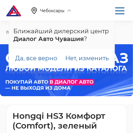
Чебоксары
Ближайший дилерский центр
Главная
Каталог
Новые автомобили
HS3
Диалог Авто Чувашия
?
Да, все верно
Нет, изменить
Hongqi HS3 Комфорт
(Comfort), зеленый