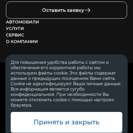
Оставить заявку
АВТОМОБИЛИ
УСЛУГИ
СЕРВИС
О КОМПАНИИ
Для повышения удобства работы с сайтом и
обеспечения его корректной работы мы
ОГРН 1111644005153
используем файлы cookie. Эти файлы содержат
ИНН 1644062657
данные о предыдущих посещениях Вами сайта.
© 2007—2026 «Диалог Авто» — автосалон. Все права защищены.
Cookie не идентифицируют Ваши личные данные.
Вся информация является сугубо
Обращаем Ваше внимание на то, что данный Интернет-сайт
носит исключительно информационный характер и ни при
конфиденциальной. При необходимости Вы
каких условиях не является публичной офертой, определяемой
можете отключить cookie с помощью настроек
положениями Статьи 437 Гражданского Кодекса Российской
браузера.
Федерации.
Для получения подробной информации о
стоимости автомобилей обращайтесь к менеджерам по
продажам автосалонов Диалог Авто. Для получения
информации о приобретении автомобилей в кредит,
Принять и закрыть
страховании, техническом обслуживании и ремонте
автомобилей, запасных частях, дополнительном оборудовании,
аксессуарах также обращайтесь к специалистам автосалонов