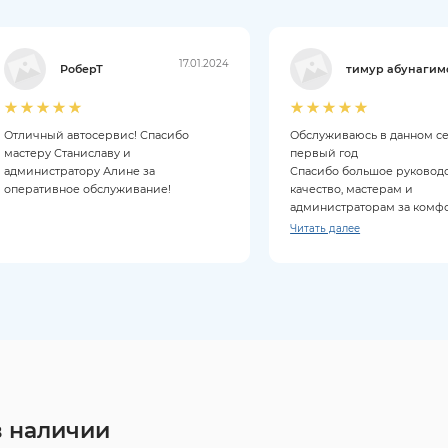
17.01.2024
РоберТ
тимур абунагим
Отличный автосервис! Спасибо
Обслуживаюсь в данном с
мастеру Станиславу и
первый год
администратору Алине за
Спасибо большое руководс
оперативное обслуживание!
качество, мастерам и
администраторам за комф
обслуживание
Читать далее
Приезжаю только к ним и 
советую
в наличии