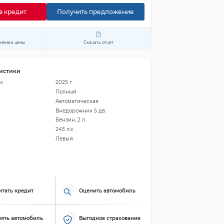
в кредит
Получить предложение
енении цены
Скачать отчет
истики
а
2025 г.
Полный
Автоматическая
Внедорожник 5 дв.
Бензин, 2 л
245 л.с.
Левый
итать кредит
Оценить автомобиль
ять автомобиль
Выгодное страхование