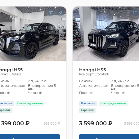
ongqi HS5
Hongqi HS5
люкс (Deluxe)
Комфорт (Comfort)
ензин
2 л, 245 л.с.
Бензин
2 л, 245 л.с.
втоматическая
Внедорожник 5
Автоматическая
Внедорожник 
дв.
дв.
олный
Черный
Полный
Черный
 наличии
Спецпредложение
В наличии
Спецпредложение
арантия
Гарантия
 399 000 ₽
3 599 000 ₽
4 699 000 ₽
3 999 00