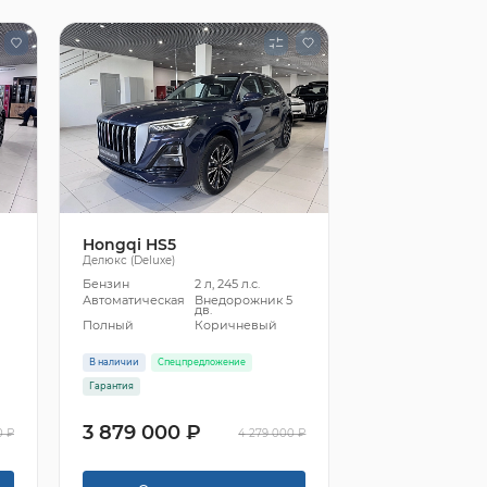
Hongqi HS5
Делюкс (Deluxe)
Бензин
2 л, 245 л.с.
5
Автоматическая
Внедорожник 5
дв.
Полный
Коричневый
В наличии
Спецпредложение
Гарантия
3 879 000 ₽
0 ₽
4 279 000 ₽