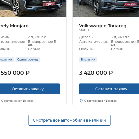
eely Monjaro
Volkswagen Touareg
Status
ензин
2 л, 238 л.с.
Дизель
3 л, 249 л.с.
втоматическая
Внедорожник 5
Автоматическая
Внедорожник 
дв.
дв.
олный
Серый
Полный
Серый
 наличии
Один владелец
В наличии
 550 000 ₽
3 420 000 ₽
Оставить заявку
Оставить заявку
С доставкой в г. Ижевск
С доставкой в г. Ижевск
Смотреть все автомобили в наличии