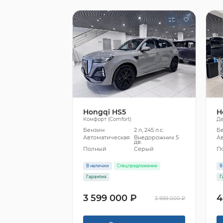
Hongqi HS5
H
Комфорт (Comfort)
Де
Бензин
2 л, 245 л.с.
Б
Автоматическая
Внедорожник 5
А
дв.
Полный
Серый
П
В наличии
Спецпредложение
В
Гарантия
Г
3 599 000 ₽
4
3 999 000 ₽