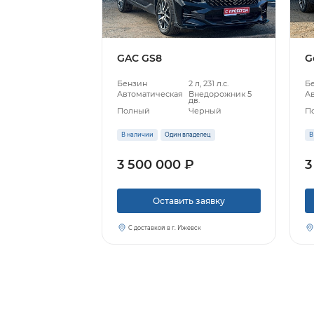
GAC GS8
G
Бензин
2 л, 231 л.с.
Б
Автоматическая
Внедорожник 5
А
дв.
Полный
Черный
П
В наличии
Один владелец
В
3 500 000 ₽
3
Оставить заявку
С доставкой в г. Ижевск