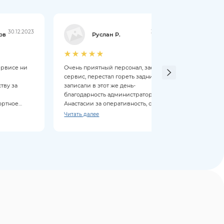
30.12.2023
30.12.2023
ов
Руслан Р.
ервисе ни
Очень приятный персонал, заезжал в
Слома
сервис, перестал гореть задний ход,
этого
тву за
записали в этот же день-
отзыв
благодарность администратору
Спаси
ортное
Анастасии за оперативность, сделали
реком
очень быстро, спасибо мастеру
Читать далее
всем
Станиславу, подсказал что ещё нужно
заменить из запчастей. 5 звёзд
сервису