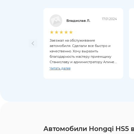
17.01.2024
Владислав Л.
Заезжал на обслуживание
автомобиля. Сделали все быстро и
качественно. Хочу выразить
благодарность мастеру приемщику
Станиславу и администратору Алине.
Все объяснили, ответили на все
Читать далее
вопросы.
Автомобили Hongqi HS5 