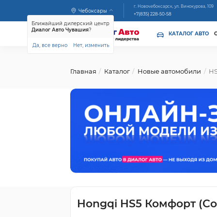
г. Новочебоксарск, ул. Винокурова, 109
Чебоксары
+7(835) 228-50-58
Ближайший дилерский центр
Диалог Авто Чувашия
?
КАТАЛОГ АВТО
Да, все верно
Нет, изменить
Главная
Каталог
Новые автомобили
HS
Hongqi HS5 Комфорт (Co