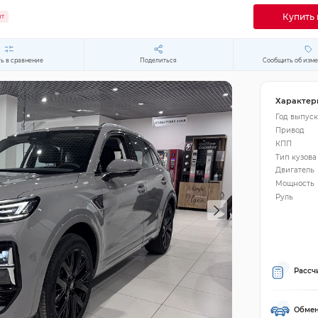
Купить 
ит
ь в сравнение
Поделиться
Сообщить об изм
Характер
Год выпуск
Привод
КПП
Тип кузова
Двигатель
Мощность
Руль
Рассч
Обмен