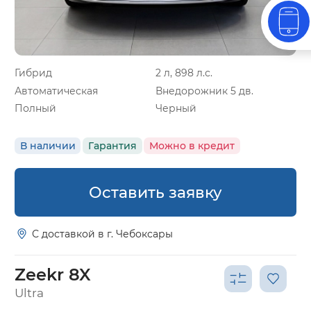
Гибрид
2 л, 898 л.с.
Автоматическая
Внедорожник 5 дв.
Полный
Черный
В наличии
Гарантия
Можно в кредит
Оставить заявку
С доставкой в г. Чебоксары
Zeekr 8X
Ultra