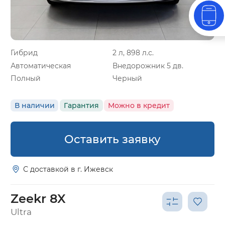
Гибрид
2 л, 898 л.с.
Автоматическая
Внедорожник 5 дв.
Полный
Черный
В наличии
Гарантия
Можно в кредит
Оставить заявку
С доставкой в г. Ижевск
Zeekr 8X
Ultra