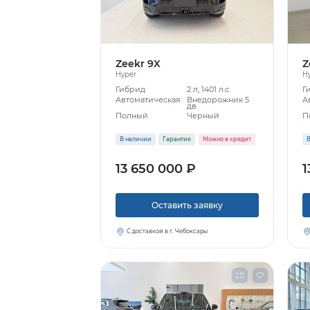
Zeekr 9X
Z
Hyper
H
Гибрид
2 л, 1401 л.с.
Г
Автоматическая
Внедорожник 5
А
дв.
Полный
Черный
П
В наличии
Гарантия
Можно в кредит
В
13 650 000 ₽
1
Оставить заявку
С доставкой в г. Чебоксары