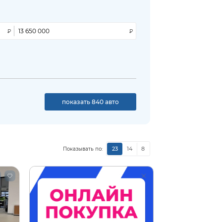
показать 840 авто
23
14
8
Показывать по: