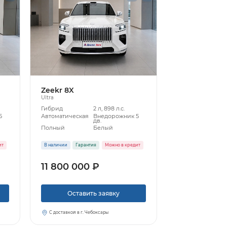
Zeekr 8X
Ultra
Гибрид
2 л, 898 л.с.
5
Автоматическая
Внедорожник 5
дв.
Полный
Белый
ит
В наличии
Гарантия
Можно в кредит
11 800 000 ₽
Оставить заявку
С доставкой в г. Чебоксары