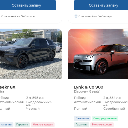
Оставить заявку
Оставить заявку
С доставкой в г. Чебоксары
С доставкой в г. Чебоксары
eekr 8X
Lynk & Co 900
tra
Discovery (6 seats)
ибрид
2 л, 898 л.с.
Гибрид
2 л, 884 л.с.
втоматическая
Внедорожник 5
Автоматическая
Внедорожник 
дв.
дв.
олный
Черный
Полный
Серебряный
В наличии
Спецпредложение
 наличии
Гарантия
Можно в кредит
Гарантия
Можно в кредит