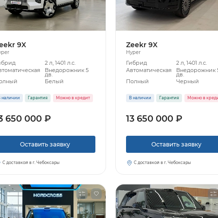
eekr 9X
Zeekr 9X
yper
Hyper
ибрид
2 л, 1401 л.с.
Гибрид
2 л, 1401 л.с.
втоматическая
Внедорожник 5
Автоматическая
Внедорожник 
дв.
дв.
олный
Белый
Полный
Черный
 наличии
Гарантия
Можно в кредит
В наличии
Гарантия
Можно в кред
3 650 000 ₽
13 650 000 ₽
Узнать больше
Оставить заявку
Оставить заявку
Заказать звонок
С доставкой в г. Чебоксары
С доставкой в г. Чебоксары