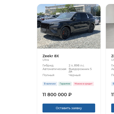
Zeekr 8X
Z
Ultra
Ul
Гибрид
2 л, 898 л.с.
Г
Автоматическая
Внедорожник 5
А
дв.
Полный
Черный
П
В наличии
Гарантия
Можно в кредит
В
11 800 000 ₽
1
Оставить заявку