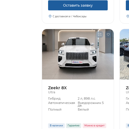
Оставить заявку
С доставкой в г. Чебоксары
Zeekr 8X
Z
Ultra
Ul
Гибрид
2 л, 898 л.с.
Г
Автоматическая
Внедорожник 5
А
дв.
Полный
Белый
П
В наличии
Гарантия
Можно в кредит
В