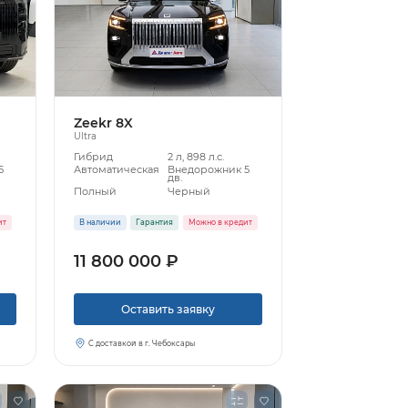
Zeekr 8X
Ultra
Гибрид
2 л, 898 л.с.
5
Автоматическая
Внедорожник 5
дв.
Полный
Черный
ит
В наличии
Гарантия
Можно в кредит
11 800 000 ₽
Оставить заявку
С доставкой в г. Чебоксары