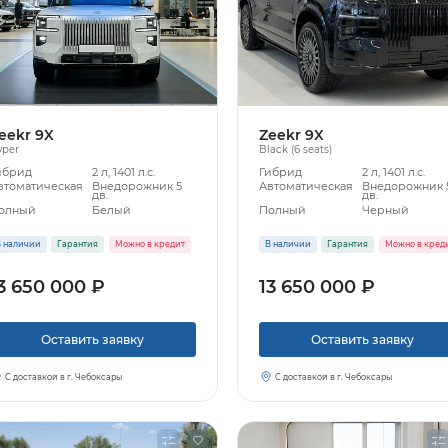
eekr 9X
Zeekr 9X
yper
Black (6 seats)
ибрид
2 л, 1401 л.с.
Гибрид
2 л, 1401 л.с.
втоматическая
Внедорожник 5
Автоматическая
Внедорожник 
дв.
дв.
олный
Белый
Полный
Черный
 наличии
Гарантия
Можно в кредит
В наличии
Гарантия
Можно в кред
3 650 000 ₽
13 650 000 ₽
Оставить заявку
Оставить заявку
С доставкой в г. Чебоксары
С доставкой в г. Чебоксары