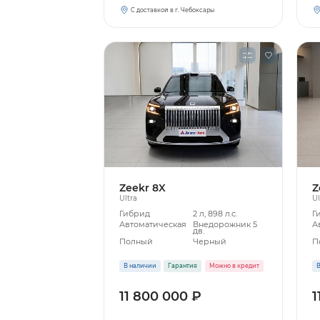
С доставкой в г. Чебоксары
Zeekr 8X
Z
Ultra
Ul
Гибрид
2 л, 898 л.с.
Г
Автоматическая
Внедорожник 5
А
дв.
Полный
Черный
П
В наличии
Гарантия
Можно в кредит
В
11 800 000 ₽
1