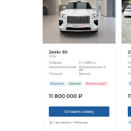
Zeekr 8X
Z
Ultra
Ul
Гибрид
2 л, 898 л.с.
Г
Автоматическая
Внедорожник 5
А
дв.
Полный
Белый
П
В наличии
Гарантия
Можно в кредит
В
11 800 000 ₽
1
Оставить заявку
С доставкой в г. Чебоксары