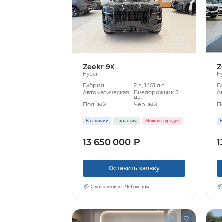
Zeekr 9X
Z
Hyper
H
Гибрид
2 л, 1401 л.с.
Г
Автоматическая
Внедорожник 5
А
дв.
Полный
Черный
П
В наличии
Гарантия
Можно в кредит
В
13 650 000 ₽
1
Оставить заявку
С доставкой в г. Чебоксары