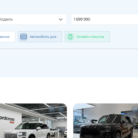
одель
жения
Автомобиль дня
Онлайн-покупка