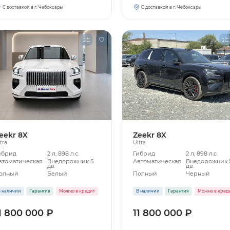
С доставкой в г. Чебоксары
С доставкой в г. Чебоксары
eekr 8X
Zeekr 8X
tra
Ultra
ибрид
2 л, 898 л.с.
Гибрид
2 л, 898 л.с.
втоматическая
Внедорожник 5
Автоматическая
Внедорожник 
дв.
дв.
олный
Белый
Полный
Черный
 наличии
Гарантия
Можно в кредит
В наличии
Гарантия
Можно в кред
1 800 000 ₽
11 800 000 ₽