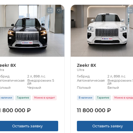
eekr 8X
Zeekr 8X
tra
Ultra
ибрид
2 л, 898 л.с.
Гибрид
2 л, 898 л.с.
втоматическая
Внедорожник 5
Автоматическая
Внедорожник 
дв.
дв.
олный
Черный
Полный
Белый
 наличии
Гарантия
Можно в кредит
В наличии
Гарантия
Можно в кред
1 800 000 ₽
11 800 000 ₽
Оставить заявку
Оставить заявку