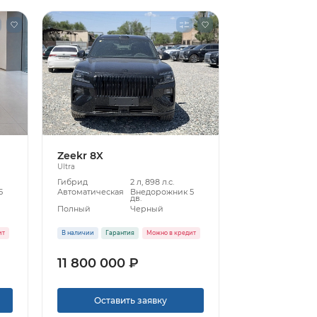
Zeekr 8X
Ultra
Гибрид
2 л, 898 л.с.
5
Автоматическая
Внедорожник 5
дв.
Полный
Черный
ит
В наличии
Гарантия
Можно в кредит
11 800 000 ₽
Оставить заявку