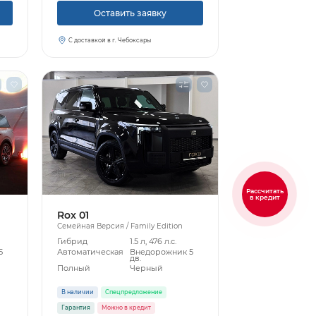
Оставить заявку
С доставкой в г. Чебоксары
Рассчитать
в кредит
Rox 01
Семейная Версия / Family Edition
Гибрид
1.5 л, 476 л.с.
5
Автоматическая
Внедорожник 5
дв.
Полный
Черный
В наличии
Спецпредложение
Гарантия
Можно в кредит