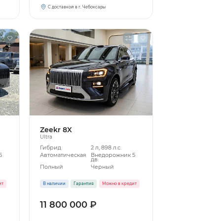
С доставкой в г. Чебоксары
Zeekr 8X
Ultra
Гибрид
2 л, 898 л.с.
5
Автоматическая
Внедорожник 5
дв.
Полный
Черный
ит
В наличии
Гарантия
Можно в кредит
11 800 000 ₽