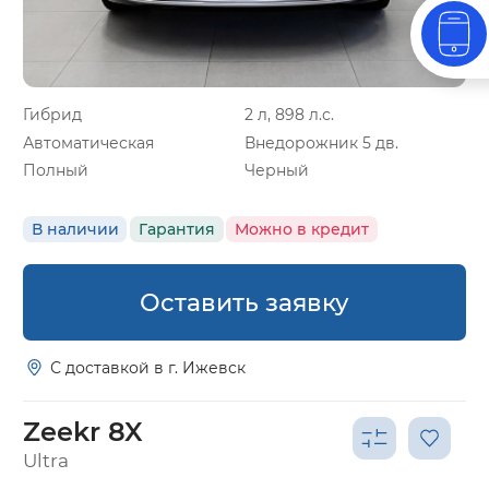
Гибрид
2 л, 898 л.с.
Автоматическая
Внедорожник 5 дв.
Полный
Черный
В наличии
Гарантия
Можно в кредит
Оставить заявку
С доставкой в г. Ижевск
Zeekr 8X
Ultra