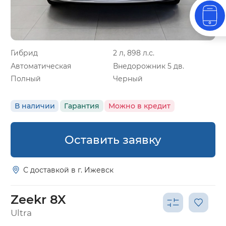
Гибрид
2 л, 898 л.с.
Автоматическая
Внедорожник 5 дв.
Полный
Черный
В наличии
Гарантия
Можно в кредит
Оставить заявку
С доставкой в г. Ижевск
Zeekr 8X
Ultra