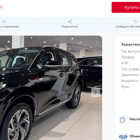
Купить 
ит
ь в сравнение
Поделиться
Сообщить об изм
Характер
Год выпуск
Привод
КПП
Тип кузова
Двигатель
Мощность
Руль
Рассч
Обмен