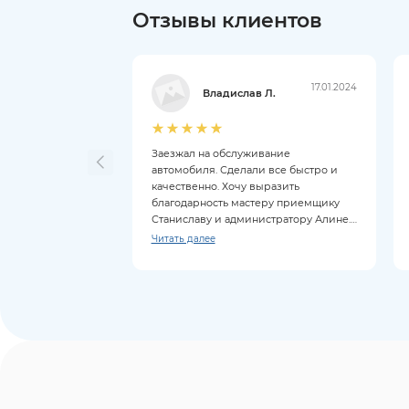
Отзывы клиентов
17.01.2024
Владислав Л.
Заезжал на обслуживание
автомобиля. Сделали все быстро и
качественно. Хочу выразить
благодарность мастеру приемщику
Станиславу и администратору Алине.
Все объяснили, ответили на все
Читать далее
вопросы.