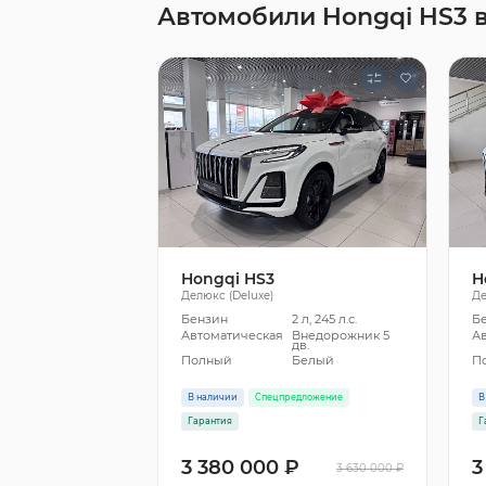
Автомобили Hongqi HS3 
Hongqi HS3
H
Делюкс (Deluxe)
Де
Бензин
2 л, 245 л.с.
Б
Автоматическая
Внедорожник 5
А
дв.
Полный
Белый
П
В наличии
Спецпредложение
В
Гарантия
Г
3 380 000 ₽
3
3 630 000 ₽