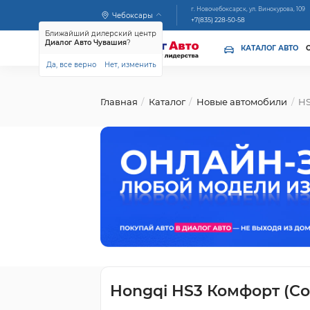
г. Новочебоксарск, ул. Винокурова, 109
Чебоксары
+7(835) 228-50-58
Ближайший дилерский центр
Диалог Авто Чувашия
?
КАТАЛОГ АВТО
Да, все верно
Нет, изменить
Главная
Каталог
Новые автомобили
H
Hongqi HS3 Комфорт (Co