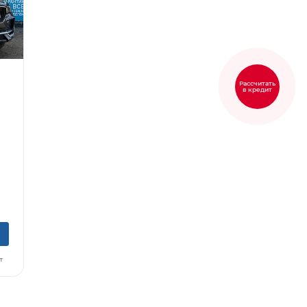
Рассчитать
в кредит
5
т