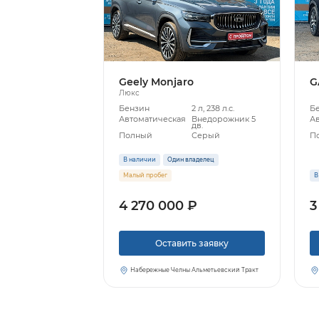
Geely Monjaro
G
Люкс
Бензин
2 л, 238 л.с.
Б
Автоматическая
Внедорожник 5
А
дв.
Полный
Серый
П
В наличии
Один владелец
Малый пробег
В
4 270 000 ₽
3
Оставить заявку
Набережные Челны Альметьевский Тракт