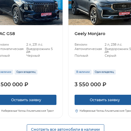
AC GS8
Geely Monjaro
ензин
2 л, 231 л.с.
Бензин
2 л, 238 л.с.
втоматическая
Внедорожник 5
Автоматическая
Внедорожник 
дв.
дв.
олный
Черный
Полный
Серый
 наличии
Один владелец
В наличии
Один владелец
 500 000 ₽
3 550 000 ₽
Оставить заявку
Оставить заявку
Набережные Челны Альметьевский Тракт
Набережные Челны Альметьевский Трак
Смотреть все автомобили в наличии