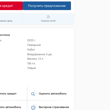
в кредит
Получить предложение
енении цены
Скачать отчет
истики
а
2025 г.
Передний
Робот
Внедорожник 5 дв.
Бензин, 1.5 л
156 л.с.
Левый
итать кредит
Оценить автомобиль
ять автомобиль
Выгодное страхование