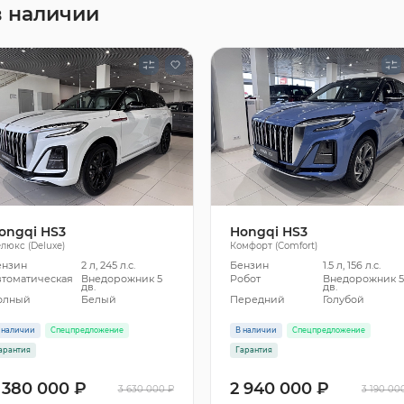
в наличии
ongqi HS3
Hongqi HS3
люкс (Deluxe)
Комфорт (Comfort)
ензин
2 л, 245 л.с.
Бензин
1.5 л, 156 л.с.
втоматическая
Внедорожник 5
Робот
Внедорожник 
дв.
дв.
олный
Белый
Передний
Голубой
 наличии
Спецпредложение
В наличии
Спецпредложение
арантия
Гарантия
 380 000 ₽
2 940 000 ₽
3 630 000 ₽
3 190 00