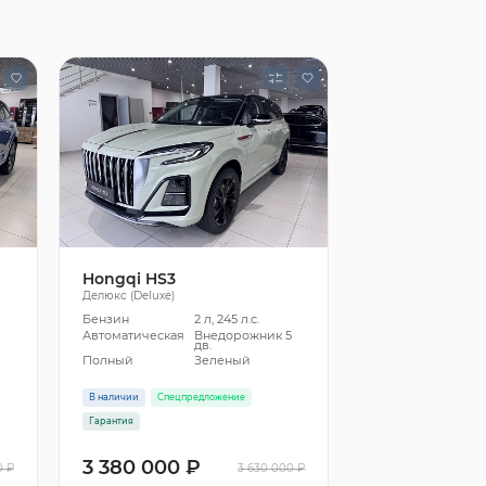
Hongqi HS3
Делюкс (Deluxe)
Бензин
2 л, 245 л.с.
5
Автоматическая
Внедорожник 5
дв.
Полный
Зеленый
В наличии
Спецпредложение
Гарантия
3 380 000 ₽
0 ₽
3 630 000 ₽