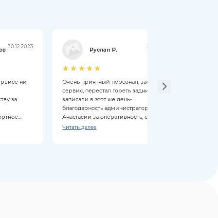
30.12.2023
30.12.2023
ов
Руслан Р.
ервисе ни
Очень приятный персонал, заезжал в
Слома
сервис, перестал гореть задний ход,
этого
тву за
записали в этот же день-
отзыв
благодарность администратору
Спаси
ортное
Анастасии за оперативность, сделали
реком
очень быстро, спасибо мастеру
Читать далее
всем
Станиславу, подсказал что ещё нужно
заменить из запчастей. 5 звёзд
сервису