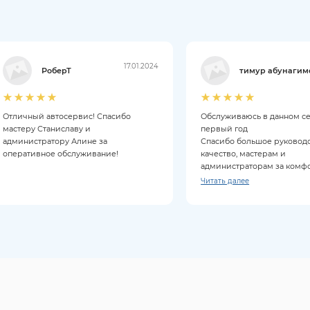
17.01.2024
РоберТ
тимур абунагим
Отличный автосервис! Спасибо
Обслуживаюсь в данном с
мастеру Станиславу и
первый год
администратору Алине за
Спасибо большое руководс
оперативное обслуживание!
качество, мастерам и
администраторам за комф
обслуживание
Читать далее
Приезжаю только к ним и 
советую