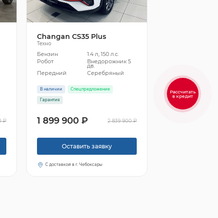
Changan CS35 Plus
Техно
Бензин
1.4 л, 150 л.с.
5
Робот
Внедорожник 5
дв.
Передний
Серебряный
В наличии
Спецпредложение
Рассчитать
в кредит
Гарантия
1 899 900 ₽
0 ₽
2 839 900 ₽
Оставить заявку
С доставкой в г. Чебоксары