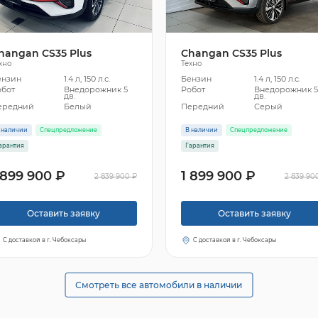
hangan CS35 Plus
Changan CS35 Plus
хно
Техно
ензин
1.4 л, 150 л.с.
Бензин
1.4 л, 150 л.с.
обот
Внедорожник 5
Робот
Внедорожник 
дв.
дв.
ередний
Белый
Передний
Серый
 наличии
Спецпредложение
В наличии
Спецпредложение
арантия
Гарантия
 899 900 ₽
1 899 900 ₽
2 839 900 ₽
2 839 90
Оставить заявку
Оставить заявку
С доставкой в г. Чебоксары
С доставкой в г. Чебоксары
Смотреть все автомобили в наличии