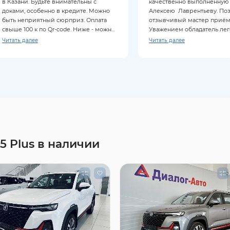
в Казани. Будьте внимательны с
качественно выполненную
доками, особенно в кредите. Можно
Алексею Лаврентьеву. По
быть неприятный сюрприз. Оплата
отзывчивый мастер приём
свыше 100 к по Qr-code. Ниже - можно
Уважением обладатель ле
картой. Из минусов: нет бесплатной
автомобиля Haval Jolion
Читать далее
Читать далее
кофемашины, но есть чай. Рядом есть
столовая. Задавайте больше вопросов
вашему менеджеру. ))
 Plus в наличии