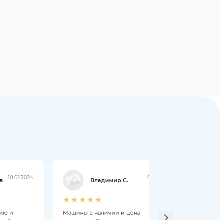
10.01.2024
09.01.2024
в
Владимир С.
цию и
Машины в наличии и цена
Мене