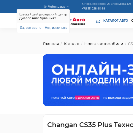
г. Новочебоксарск, ул. Винокурова, 109
Чебоксары
+7(835) 228-50-58
Ближайший дилерский центр
Диалог Авто Чувашия
?
КАТАЛОГ АВТО
Да, все верно
Нет, изменить
Главная
Каталог
Новые автомобили
CS
Changan CS35 Plus Техн