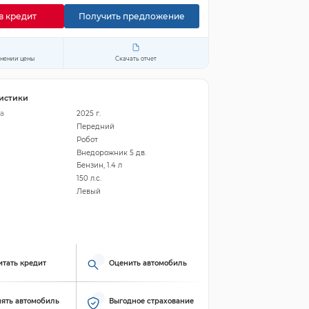
в кредит
Получить предложение
енении цены
Скачать отчет
истики
а
2025 г.
Передний
Робот
Внедорожник 5 дв.
Бензин, 1.4 л
150 л.с.
Левый
итать кредит
Оценить автомобиль
ять автомобиль
Выгодное страхование