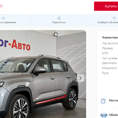
Купить 
ит
ь в сравнение
Поделиться
Сообщить об изм
Характер
Год выпуск
Привод
КПП
Тип кузова
Двигатель
Мощность
Руль
Рассч
Обмен