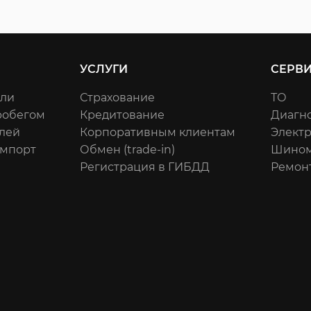
УСЛУГИ
СЕРВ
или
Страхование
ТО
робегом
Кредитование
Диагн
лей
Корпоративным клиентам
Элект
импорт
Обмен (trade-in)
Шином
Регистрация в ГИБДД
Ремон