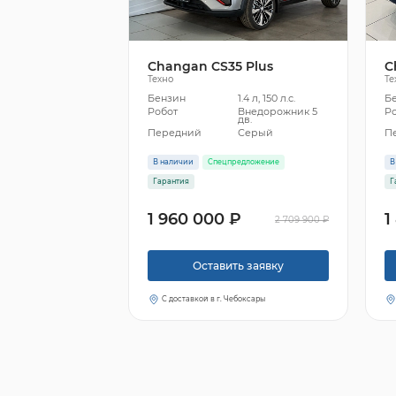
Changan CS35 Plus
C
Техно
Те
Бензин
1.4 л, 150 л.с.
Б
Робот
Внедорожник 5
Р
дв.
Передний
Серый
П
В наличии
Спецпредложение
В
Гарантия
Г
1 960 000 ₽
1
2 709 900 ₽
Оставить заявку
С доставкой в г. Чебоксары