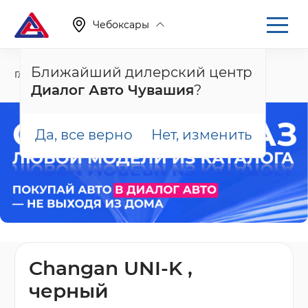
Чебоксары
Ближайший дилерский центр
Главная
Каталог
Новые автомобили
UNI-K
Диалог Авто Чувашия
?
Да, все верно
Нет, изменить
Changan UNI-K ,
черный