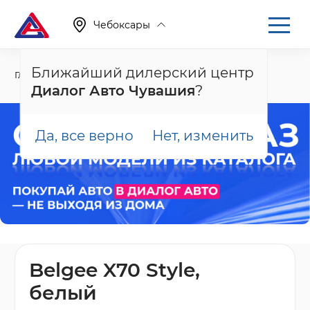
Чебоксары
Ближайший дилерский центр
Главная
Каталог
Новые автомобили
X70, I
Диалог Авто Чувашия
?
Да, все верно
Нет, изменить
Belgee X70 Style,
белый