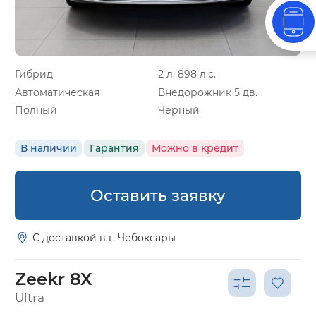
Гибрид
2 л, 898 л.с.
Автоматическая
Внедорожник 5 дв.
Полный
Черный
В наличии
Гарантия
Можно в кредит
Оставить заявку
С доставкой в г. Чебоксары
Zeekr 8X
Ultra