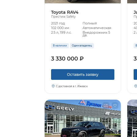
Toyota RAV4
J
Престиж Safety
П
2021 год
Полный
2
102 000 км.
Автоматическая
40
2.5 л, 199 л.с.
Внедорожник 5
2 
дв.
В наличии
Один владелец
В
3 330 000 ₽
3
Оставить заявку
С доставкой в г. Ижевск