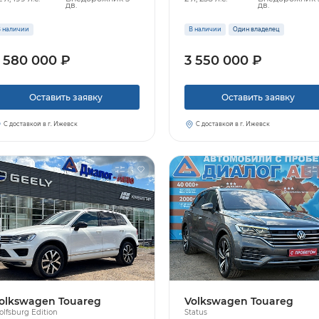
дв.
дв.
 наличии
В наличии
Один владелец
 580 000 ₽
3 550 000 ₽
Оставить заявку
Оставить заявку
С доставкой в г. Ижевск
С доставкой в г. Ижевск
olkswagen Touareg
Volkswagen Touareg
lfsburg Edition
Status