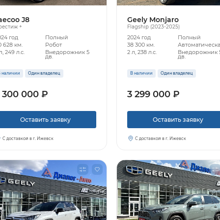
aecoo J8
Geely Monjaro
рестиж +
Flagship (2023-2025)
024 год
Полный
2024 год
Полный
 628 км.
Робот
38 300 км.
Автоматическ
л, 249 л.с.
Внедорожник 5
2 л, 238 л.с.
Внедорожник 
дв.
дв.
 наличии
Один владелец
В наличии
Один владелец
 300 000 ₽
3 299 000 ₽
Оставить заявку
Оставить заявку
С доставкой в г. Ижевск
С доставкой в г. Ижевск