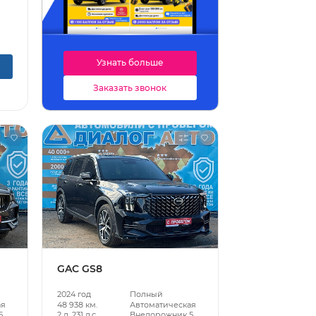
Узнать больше
Заказать звонок
GAC GS8
2024 год
Полный
ая
48 938 км.
Автоматическая
5
2 л, 231 л.с.
Внедорожник 5