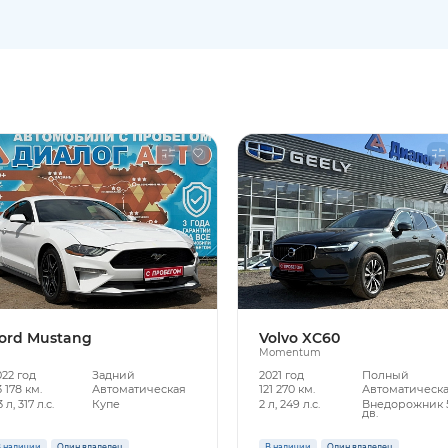
ord Mustang
Volvo XC60
Momentum
022 год
Задний
2021 год
Полный
 178 км.
Автоматическая
121 270 км.
Автоматическ
3 л, 317 л.с.
Купе
2 л, 249 л.с.
Внедорожник 
дв.
 наличии
Один владелец
В наличии
Один владелец