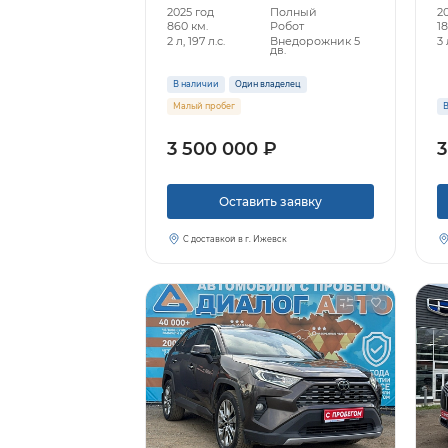
2025 год
Полный
20
860 км.
Робот
18
2 л, 197 л.с.
Внедорожник 5
3 
дв.
В наличии
Один владелец
Малый пробег
В
3 500 000 ₽
3
Оставить заявку
С доставкой в г. Ижевск