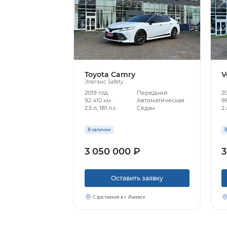
Toyota Camry
V
Элеганс Safety
2019 год
Передний
2
92 410 км.
Автоматическая
98
2.5 л, 181 л.с.
Седан
2 
В наличии
В
3 050 000 ₽
3
Оставить заявку
С доставкой в г. Ижевск