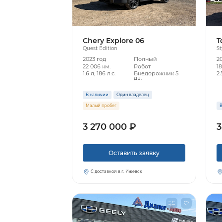
Chery Explore 06
T
Quest Edition
St
2023 год
Полный
2
22 006 км.
Робот
18
1.6 л, 186 л.с.
Внедорожник 5
2.
дв.
В наличии
Один владелец
Малый пробег
В
3 270 000 ₽
3
Оставить заявку
С доставкой в г. Ижевск