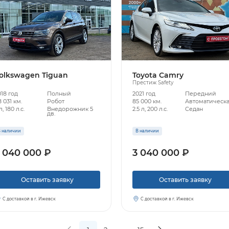
olkswagen Tiguan
Toyota Camry
Престиж Safety
018 год
Полный
2021 год
Передний
 031 км.
Робот
85 000 км.
Автоматическ
л, 180 л.с.
Внедорожник 5
2.5 л, 200 л.с.
Седан
дв.
 наличии
В наличии
 040 000 ₽
3 040 000 ₽
Оставить заявку
Оставить заявку
С доставкой в г. Ижевск
С доставкой в г. Ижевск