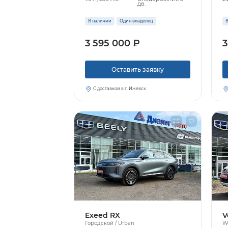
дв.
В наличии
Один владелец
В
3 595 000 ₽
3
Оставить заявку
С доставкой в г. Ижевск
Exeed RX
V
Городской / Urban
Wo