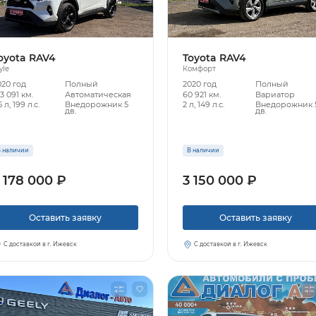
oyota RAV4
Toyota RAV4
yle
Комфорт
020 год
Полный
2020 год
Полный
3 091 км.
Автоматическая
60 921 км.
Вариатор
5 л, 199 л.с.
Внедорожник 5
2 л, 149 л.с.
Внедорожник 
дв.
дв.
 наличии
В наличии
 178 000 ₽
3 150 000 ₽
Оставить заявку
Оставить заявку
С доставкой в г. Ижевск
С доставкой в г. Ижевск