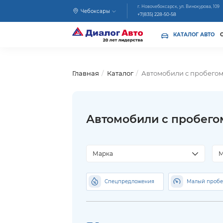
г. Новочебоксарск, ул. Винокурова, 109
Чебоксары
+7(835) 228-50-58
КАТАЛОГ АВТО
Главная
Каталог
Автомобили с пробего
Автомобили с пробего
Марка
М
Спецпредложения
Малый пробе