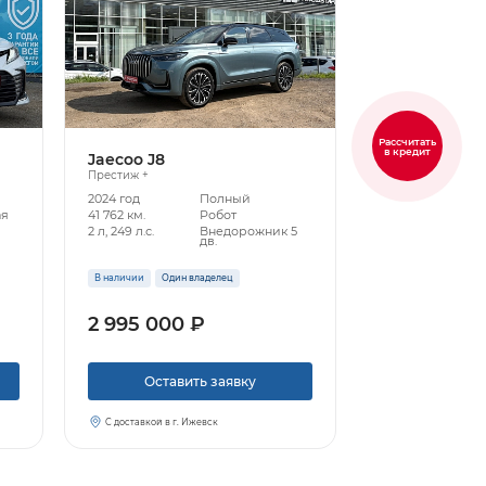
Рассчитать
в кредит
Jaecoo J8
Престиж +
2024 год
Полный
ая
41 762 км.
Робот
2 л, 249 л.с.
Внедорожник 5
дв.
В наличии
Один владелец
2 995 000 ₽
Оставить заявку
С доставкой в г. Ижевск