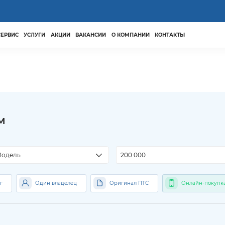
СЕРВИС
УСЛУГИ
АКЦИИ
ВАКАНСИИ
О КОМПАНИИ
КОНТАКТЫ
м
м
одель
г
Один владелец
Оригинал ПТС
Онлайн-покупк