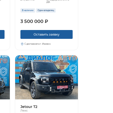
дв.
В наличии
Один владелец
3 500 000 ₽
Оставить заявку
С доставкой в г. Ижевск
Jetour T2
Люкс