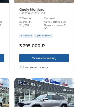
Geely Monjaro
Flagship (2023-2025)
2024 год
Полный
ая
52 391 км.
Автоматическая
5
2 л, 238 л.с.
Внедорожник 5
дв.
В наличии
Один владелец
3 295 000 ₽
Оставить заявку
С доставкой в г. Ижевск