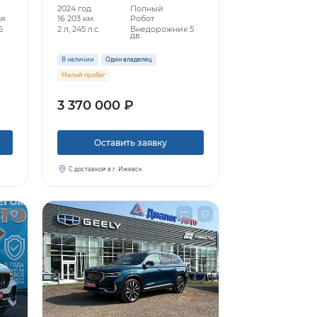
2024 год
Полный
ая
16 203 км.
Робот
5
2 л, 245 л.с.
Внедорожник 5
дв.
В наличии
Один владелец
Малый пробег
3 370 000 ₽
Оставить заявку
С доставкой в г. Ижевск