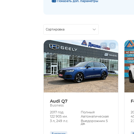
Показать доп. параметры
Сортировка
Audi Q7
F
Business
2017 год
Полный
2
122 905 км.
Автоматическая
43
3 л, 249 л.с.
Внедорожник 5
2.
дв.
В наличии
В