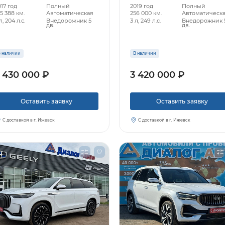
17 год
Полный
2019 год
Полный
5 388 км.
Автоматическая
256 000 км.
Автоматическ
л, 204 л.с.
Внедорожник 5
3 л, 249 л.с.
Внедорожник 
дв.
дв.
 наличии
В наличии
 430 000 ₽
3 420 000 ₽
Оставить заявку
Оставить заявку
С доставкой в г. Ижевск
С доставкой в г. Ижевск