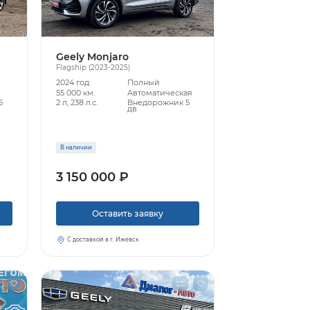
Geely Monjaro
Flagship (2023-2025)
2024 год
Полный
55 000 км.
Автоматическая
5
2 л, 238 л.с.
Внедорожник 5
дв.
В наличии
3 150 000 ₽
Оставить заявку
С доставкой в г. Ижевск