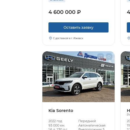
4 600 000 ₽
4
Оставить заявку
С доставкой в г. Ижевск
Kia Sorento
H
Pr
2022 год
Передний
2
93 000 км.
Автоматическая
11
1.6 л, 230 л.с.
Внедорожник 5
2.