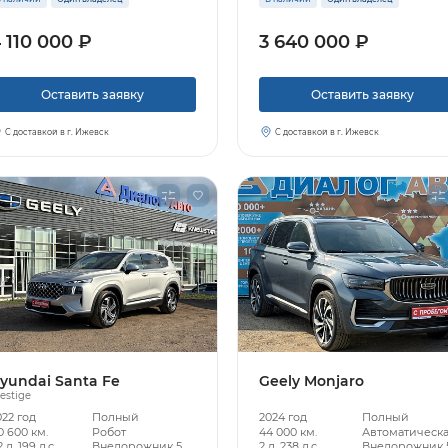
 110 000 ₽
3 640 000 ₽
Узнать больше
Оставить заявку
Оставить заявку
Заказать звонок
С доставкой в г. Ижевск
С доставкой в г. Ижевск
yundai Santa Fe
Geely Monjaro
estige
022 год
Полный
2024 год
Полный
0 600 км.
Робот
44 000 км.
Автоматическ
2 л, 199 л.с.
Внедорожник 5
2 л, 238 л.с.
Внедорожник 