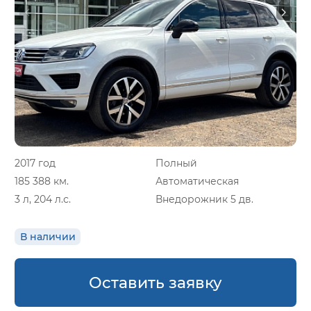
2017 год
Полный
185 388 км.
Автоматическая
3 л, 204 л.с.
Внедорожник 5 дв.
В наличии
Оставить заявку