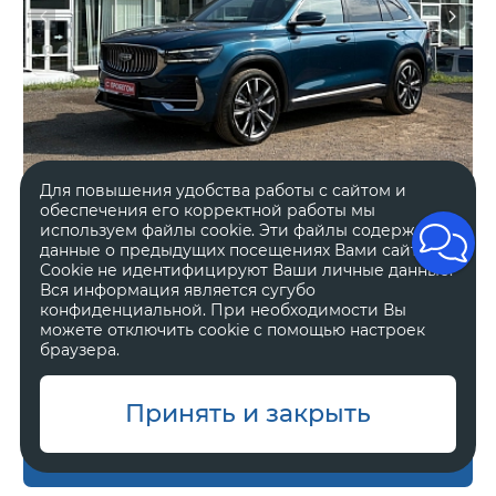
Для повышения удобства работы с сайтом и
обеспечения его корректной работы мы
используем файлы cookie. Эти файлы содержат
данные о предыдущих посещениях Вами сайта.
2024 год
Полный
Cookie не идентифицируют Ваши личные данные.
52 391 км.
Автоматическая
Вся информация является сугубо
конфиденциальной. При необходимости Вы
2 л, 238 л.с.
Внедорожник 5 дв.
можете отключить cookie с помощью настроек
браузера.
В наличии
Один владелец
Принять и закрыть
Оставить заявку