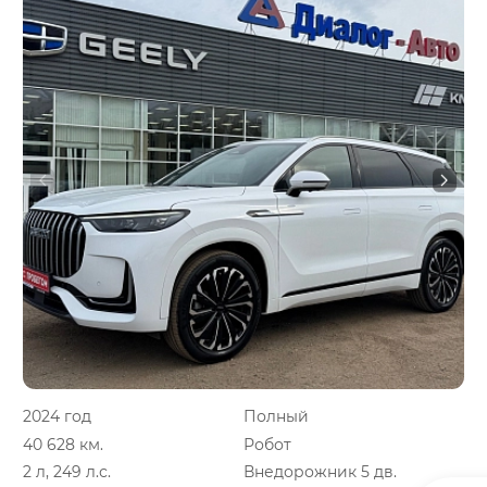
2024 год
Полный
40 628 км.
Робот
2 л, 249 л.с.
Внедорожник 5 дв.