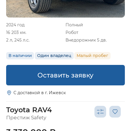
2024 год
Полный
16 203 км.
Робот
2 л, 245 л.с.
Внедорожник 5 дв.
В наличии
Один владелец
Малый пробег
Оставить заявку
С доставкой в г. Ижевск
Toyota RAV4
Престиж Safety