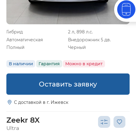
Гибрид
2 л, 898 л.с.
Автоматическая
Внедорожник 5 дв.
Полный
Черный
В наличии
Гарантия
Можно в кредит
Оставить заявку
С доставкой в г. Ижевск
Zeekr 8X
Ultra