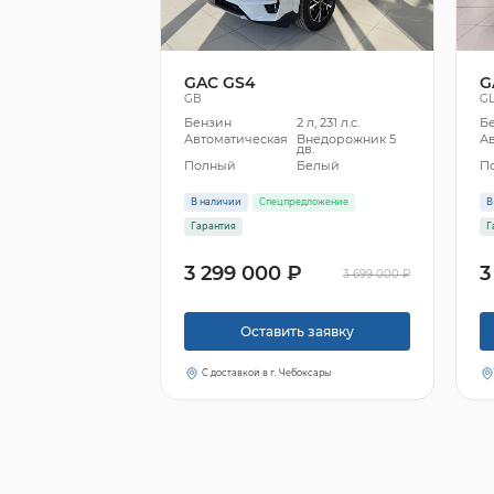
GAC GS4
G
GB
G
Бензин
2 л, 231 л.с.
Б
Автоматическая
Внедорожник 5
А
дв.
Полный
Белый
П
В наличии
Спецпредложение
В
Гарантия
Г
3 299 000 ₽
3
3 699 000 ₽
Оставить заявку
С доставкой в г. Чебоксары