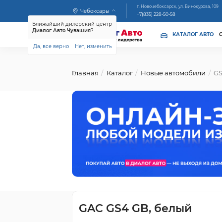
г. Новочебоксарск, ул. Винокурова, 109
Чебоксары
+7(835) 228-50-58
Ближайший дилерский центр
Диалог Авто Чувашия
?
КАТАЛОГ АВТО
Да, все верно
Нет, изменить
Главная
Каталог
Новые автомобили
G
GAC GS4 GB, белый