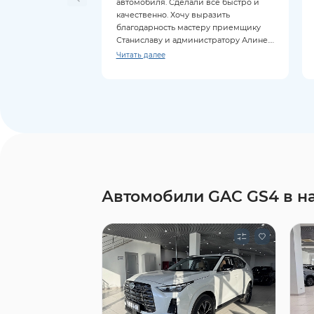
автомобиля. Сделали все быстро и
качественно. Хочу выразить
благодарность мастеру приемщику
Станиславу и администратору Алине.
Все объяснили, ответили на все
Читать далее
вопросы.
Автомобили GAC GS4 в н