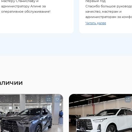
мастеру Станиславу и
первый год
администратору Алине за
Спасибо большое руководс
оперативное обслуживание!
качество, мастерам и
администраторам за комф
обслуживание
Читать далее
Приезжаю только к ним и 
советую
аличии