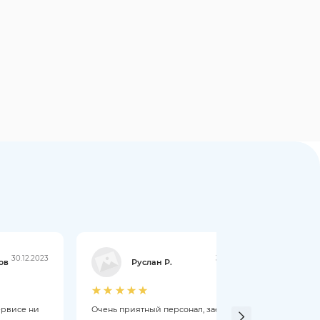
30.12.2023
30.12.2023
ов
Руслан Р.
ервисе ни
Очень приятный персонал, заезжал в
Слома