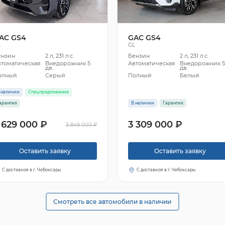
AC GS4
GAC GS4
L
GL
ензин
2 л, 231 л.с.
Бензин
2 л, 231 л.с.
втоматическая
Внедорожник 5
Автоматическая
Внедорожник 
дв.
дв.
олный
Серый
Полный
Белый
 наличии
Спецпредложение
арантия
В наличии
Гарантия
 629 000 ₽
3 309 000 ₽
3 849 000 ₽
Оставить заявку
Оставить заявку
С доставкой в г. Чебоксары
С доставкой в г. Чебоксары
Смотреть все автомобили в наличии