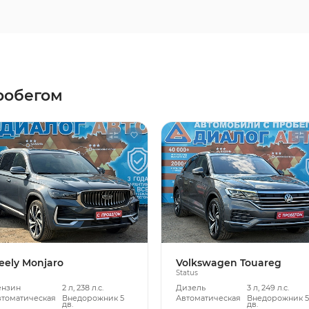
робегом
eely Monjaro
Volkswagen Touareg
Status
ензин
2 л, 238 л.с.
Дизель
3 л, 249 л.с.
втоматическая
Внедорожник 5
Автоматическая
Внедорожник 
дв.
дв.