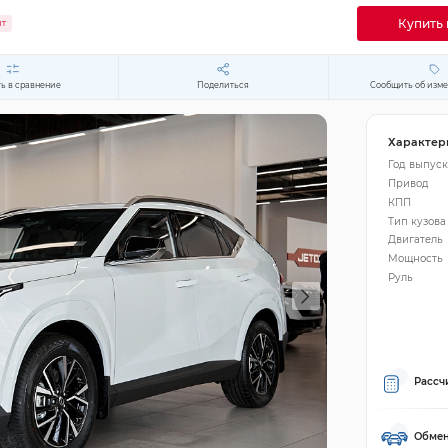
Купить 
ит
ь в сравнение
Поделиться
Сообщить об изм
Характер
Год выпуск
Привод
КПП
Тип кузова
Двигатель
Мощность
Руль
Рассч
Обмен