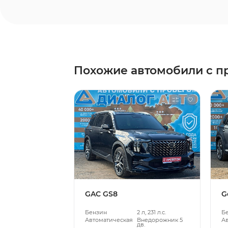
Похожие автомобили с п
GAC GS8
G
Бензин
2 л, 231 л.с.
Б
Автоматическая
Внедорожник 5
А
дв.