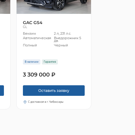
GAC GS4
GL
Бензин
2 л, 231 л.с.
5
Автоматическая
Внедорожник 5
дв.
Полный
Черный
В наличии
Гарантия
3 309 000 ₽
Оставить заявку
С доставкой в г. Чебоксары