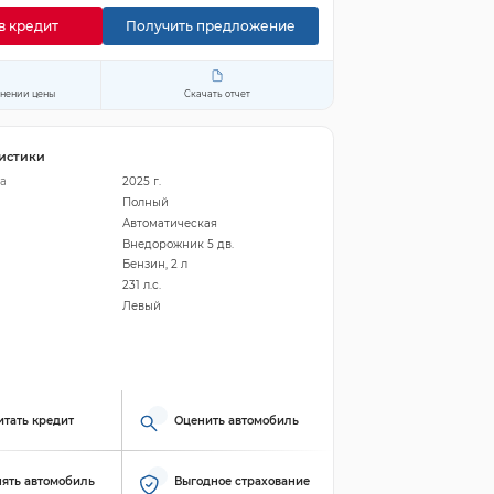
в кредит
Получить предложение
енении цены
Скачать отчет
истики
а
2025 г.
Полный
Автоматическая
Внедорожник 5 дв.
Бензин, 2 л
231 л.с.
Левый
итать кредит
Оценить автомобиль
ять автомобиль
Выгодное страхование