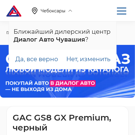
Чебоксары
Ближайший дилерский центр
Главная
Каталог
Новые автомобили
GS8, II
Диалог Авто Чувашия
?
Да, все верно
Нет, изменить
GAC GS8 GX Premium,
черный