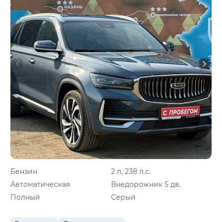
Бензин
2 л, 238 л.с.
Автоматическая
Внедорожник 5 дв.
Полный
Серый