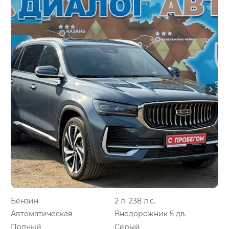
Бензин
2 л, 238 л.с.
Автоматическая
Внедорожник 5 дв.
Полный
Серый