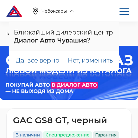
Чебоксары
Ближайший дилерский центр
Главная
Каталог
Новые автомобили
GS8, II
Диалог Авто Чувашия
?
Да, все верно
Нет, изменить
GAC GS8 GT, черный
В наличии
Спецпредложение
Гарантия