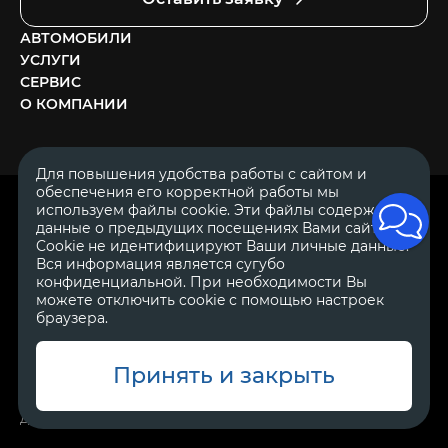
АВТОМОБИЛИ
УСЛУГИ
СЕРВИС
О КОМПАНИИ
Для повышения удобства работы с сайтом и
обеспечения его корректной работы мы
ОГРН 1111644005153
используем файлы cookie. Эти файлы содержат
ИНН 1644062657
данные о предыдущих посещениях Вами сайта.
© 2007—2026 «Диалог Авто» — автосалон. Все права защищены.
Cookie не идентифицируют Ваши личные данные.
Вся информация является сугубо
Обращаем Ваше внимание на то, что данный Интернет-сайт
носит исключительно информационный характер и ни при
конфиденциальной. При необходимости Вы
каких условиях не является публичной офертой, определяемой
можете отключить cookie с помощью настроек
положениями Статьи 437 Гражданского Кодекса Российской
браузера.
Федерации.
Для получения подробной информации о
стоимости автомобилей обращайтесь к менеджерам по
продажам автосалонов Диалог Авто. Для получения
информации о приобретении автомобилей в кредит,
Принять и закрыть
страховании, техническом обслуживании и ремонте
автомобилей, запасных частях, дополнительном оборудовании,
аксессуарах также обращайтесь к специалистам автосалонов
Диалог Авто.