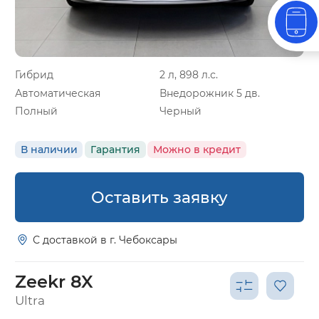
Гибрид
2 л, 898 л.с.
Автоматическая
Внедорожник 5 дв.
Полный
Черный
В наличии
Гарантия
Можно в кредит
Оставить заявку
С доставкой в г. Чебоксары
Zeekr 8X
Ultra