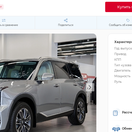
Купить 
ит
ь в сравнение
Поделиться
Сообщить об изм
Характер
Год выпуск
Привод
КПП
Тип кузова
Двигатель
Мощность
Руль
Рассч
Обмен