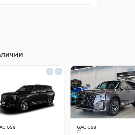
аличии
AC GS8
GAC GS8
T
GT