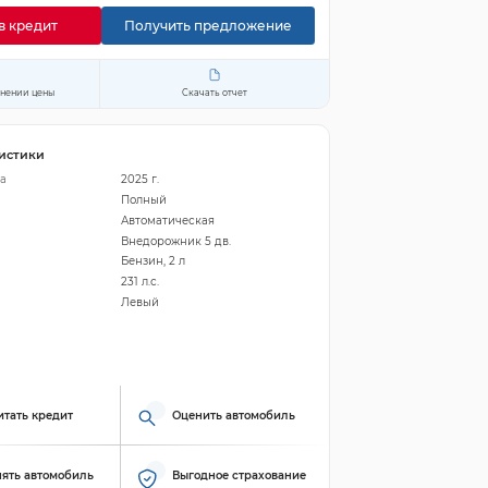
в кредит
Получить предложение
енении цены
Скачать отчет
истики
а
2025 г.
Полный
Автоматическая
Внедорожник 5 дв.
Бензин, 2 л
231 л.с.
Левый
итать кредит
Оценить автомобиль
ять автомобиль
Выгодное страхование