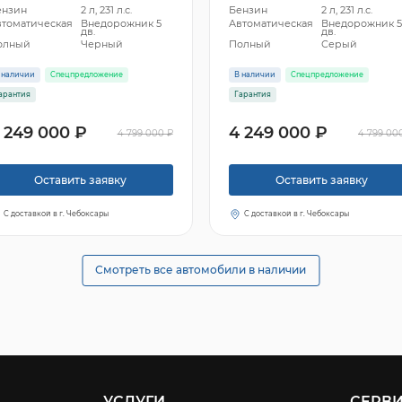
ензин
2 л, 231 л.с.
Бензин
2 л, 231 л.с.
втоматическая
Внедорожник 5
Автоматическая
Внедорожник 
дв.
дв.
олный
Черный
Полный
Серый
 наличии
Спецпредложение
В наличии
Спецпредложение
арантия
Гарантия
 249 000 ₽
4 249 000 ₽
4 799 000 ₽
4 799 00
Оставить заявку
Оставить заявку
С доставкой в г. Чебоксары
С доставкой в г. Чебоксары
Смотреть все автомобили в наличии
УСЛУГИ
СЕРВ