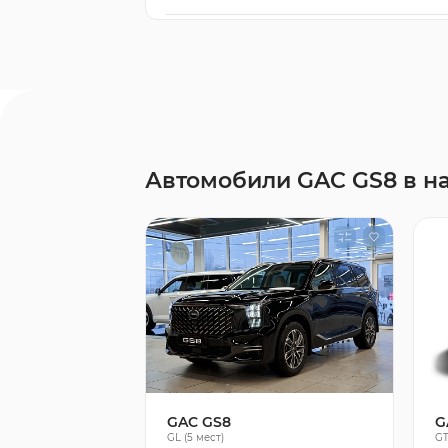
Автомобили GAC GS8 в н
GAC GS8
G
GL (5 мест)
G