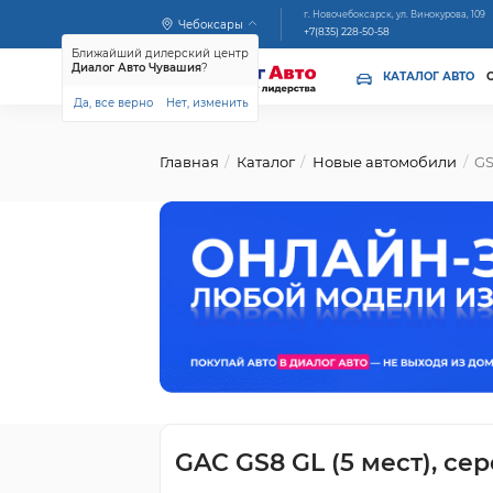
г. Новочебоксарск, ул. Винокурова, 109
Чебоксары
+7(835) 228-50-58
Ближайший дилерский центр
Диалог Авто Чувашия
?
КАТАЛОГ АВТО
Да, все верно
Нет, изменить
Главная
Каталог
Новые автомобили
GS8
GAC GS8 GL (5 мест), с