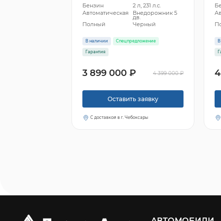
Бензин
2 л, 231 л.с.
Б
Автоматическая
Внедорожник 5
А
дв.
Полный
Черный
П
В наличии
Спецпредложение
В
Гарантия
Г
3 899 000 ₽
4
4 399 000 ₽
Оставить заявку
С доставкой в г. Чебоксары
АВТОМОБИЛИ