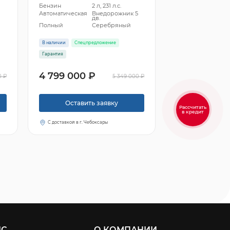
Бензин
2 л, 231 л.с.
5
Автоматическая
Внедорожник 5
дв.
Полный
Серебряный
В наличии
Спецпредложение
Гарантия
4 799 000 ₽
0 ₽
5 349 000 ₽
Оставить заявку
Рассчитать
в кредит
С доставкой в г. Чебоксары
ИС
О КОМПАНИИ