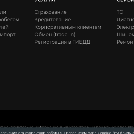
или
Страхование
ТО
робегом
Кредитование
Диагн
лей
Корпоративным клиентам
Элект
импорт
Обмен (trade-in)
Шином
Регистрация в ГИБДД
Ремон
ит исключительно информационный характер и ни при каких условиях 
 Российской Федерации.
Для получения подробной информации о сто
еспечения его корректной работы мы используем файлы cookie. Эти файлы 