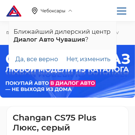
Чебоксары
Ближайший дилерский центр
Главная
Каталог
Новые автомобили
CS75 Plus, IV
Диалог Авто Чувашия
?
Да, все верно
Нет, изменить
Changan CS75 Plus
Люкс, серый