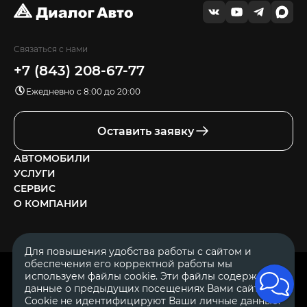
Связаться с нами
+7 (843) 208-67-77
Ежедневно с 8:00 до 20:00
Оставить заявку
АВТОМОБИЛИ
УСЛУГИ
СЕРВИС
О КОМПАНИИ
Для повышения удобства работы с сайтом и
обеспечения его корректной работы мы
ОГРН 1111644005153
используем файлы cookie. Эти файлы содержат
ИНН 1644062657
данные о предыдущих посещениях Вами сайта.
© 2007—2026 «Диалог Авто» — автосалон. Все права защищены.
Cookie не идентифицируют Ваши личные данные.