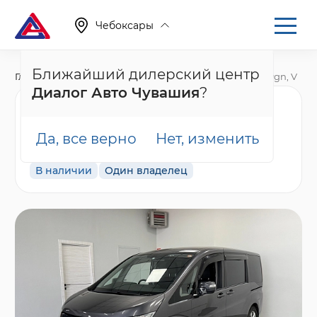
Чебоксары
Ближайший дилерский центр
Главная
Каталог
Автомобили с пробегом
Stepwgn, V
Диалог Авто Чувашия
?
Honda Stepwgn, 2017
года, пробег 106451 км
Да, все верно
Нет, изменить
В наличии
Один владелец